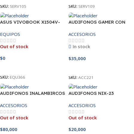
SKU:
SERV105
SKU:
SERV109
ASUS VIVOBOOK X1504V-
AUDIFONOS GAMER CON
NJ3586 INTEL CORE 5-120U,
MICROFONO CY-G01
EQUIPOS
ACCESORIOS
FHD 15.6, QUIET BLUE
LICENCIA WINDOWS 11
Out of stock
In stock
PROFESIONAL
$
0
$
35,000
Leer Más
Añadir Al Carrito
SKU:
EQU366
SKU:
ACC221
AUDIFONOS INALAMBIRCOS
AUDIFONOS NIX-23
BUDS PLUS
ACCESORIOS
ACCESORIOS
Out of stock
Out of stock
$
80,000
$
20,000