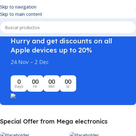
Skip to navigation
Skip to main content
Hurry and get discounts on all
Apple devices up to 20%
24 Nov – 2 Dec
0
00
00
00
Days
Hr
Min
Sc
Special Offer from Mega electronics