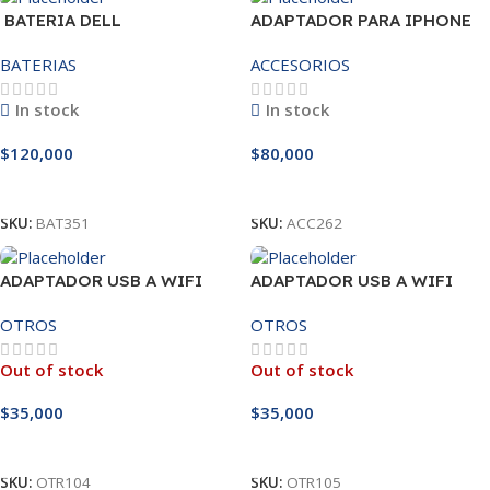
BATERIA DELL
ADAPTADOR PARA IPHONE
MR90Y/3421/15R-
25W – 20W
BATERIAS
ACCESORIOS
3521/5421/3425 14.8V
In stock
In stock
$
120,000
$
80,000
Añadir Al Carrito
Añadir Al Carrito
SKU:
BAT351
SKU:
ACC262
ADAPTADOR USB A WIFI
ADAPTADOR USB A WIFI
300MBPS
CON ANTENA 300MBPS
OTROS
OTROS
Out of stock
Out of stock
$
35,000
$
35,000
Leer Más
Leer Más
SKU:
OTR104
SKU:
OTR105