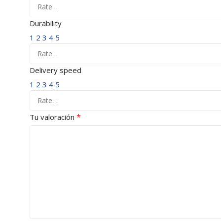
Durability
1
2
3
4
5
Delivery speed
1
2
3
4
5
*
Tu valoración