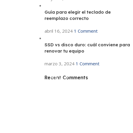
Guía para elegir el teclado de
reemplazo correcto
abril 16, 2024
1 Comment
SSD vs disco duro: cuál conviene para
renovar tu equipo
marzo 3, 2024
1 Comment
Recent Comments
ON SALE
HP Envy 34
To Shop