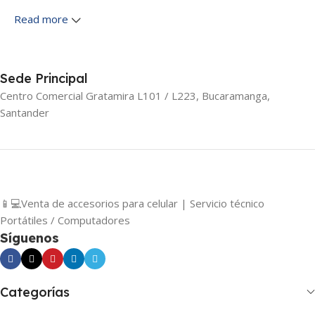
computadores, accesorios para celular y los repuestos que
Read more
tu equipo necesita.
Contamos con servicio técnico especializado, garantía real
en cada producto y envíos a toda Bucaramanga. Aquí no
solo compras tecnología: compras tranquilidad y respaldo.
Sede Principal
Centro Comercial Gratamira L101 / L223, Bucaramanga,
Santander
📱💻Venta de accesorios para celular | Servicio técnico
Portátiles / Computadores
Síguenos
Categorías