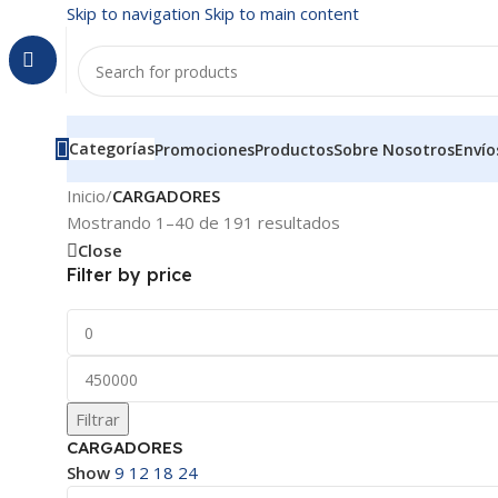
Skip to navigation
Skip to main content
Categorías
Promociones
Productos
Sobre Nosotros
Envío
Inicio
/
CARGADORES
Mostrando 1–40 de 191 resultados
Close
Filter by price
Filtrar
CARGADORES
Show
9
12
18
24