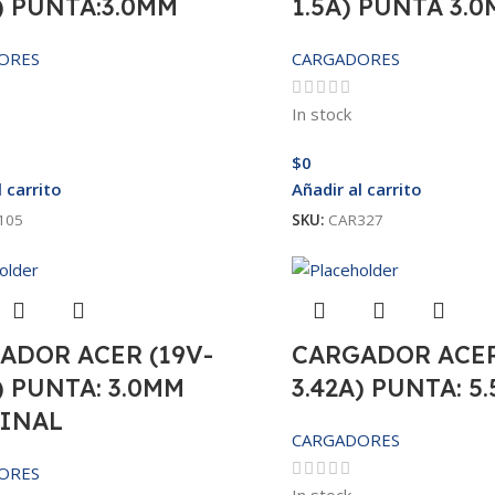
) PUNTA:3.0MM
1.5A) PUNTA 3.
ORES
CARGADORES
In stock
$
0
l carrito
Añadir al carrito
105
SKU:
CAR327
ADOR ACER (19V-
CARGADOR ACER
) PUNTA: 3.0MM
3.42A) PUNTA: 5
INAL
CARGADORES
ORES
In stock