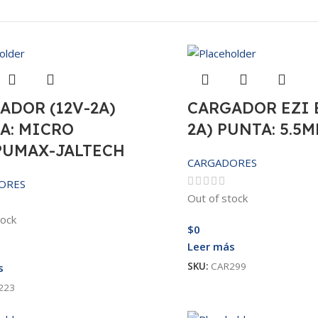
ADOR (12V-2A)
CARGADOR EZI E
A: MICRO
2A) PUNTA: 5.5M
UMAX-JALTECH
CARGADORES
ORES
Out of stock
tock
$
0
Leer más
SKU:
CAR299
s
223