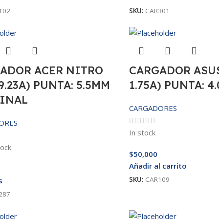
102
SKU:
CAR301
ADOR ACER NITRO
CARGADOR ASUS
9.23A) PUNTA: 5.5MM
1.75A) PUNTA: 4
INAL
CARGADORES
ORES
In stock
tock
$
50,000
Añadir al carrito
SKU:
CAR109
s
287