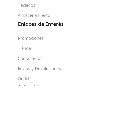
Teclados
Almacenamiento
Enlaces de Interés
Promociones
Tienda
Contáctenos
Envíos y Devoluciones
Outlet
Sobre Nosotros
Blog
Nuestras Tiendas
Mi Cuenta
Lista de Deseos