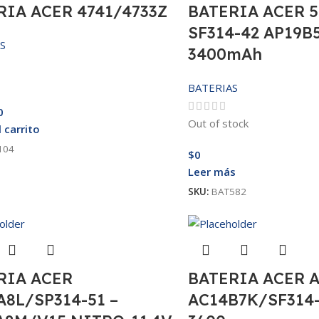
RIA ACER 4741/4733Z
BATERIA ACER 5
SF314-42 AP19B5
S
3400mAh
BATERIAS
0
Out of stock
l carrito
104
$
0
Leer más
SKU:
BAT582
RIA ACER
BATERIA ACER 
A8L/SP314-51 –
AC14B7K/SF314-