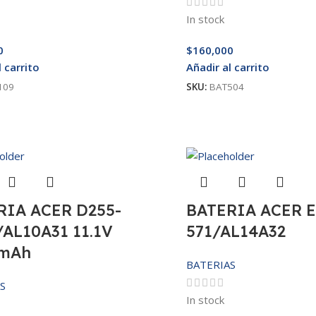
In stock
0
$
160,000
l carrito
Añadir al carrito
109
SKU:
BAT504
RIA ACER D255-
BATERIA ACER E
AL10A31 11.1V
571/AL14A32
mAh
BATERIAS
S
In stock