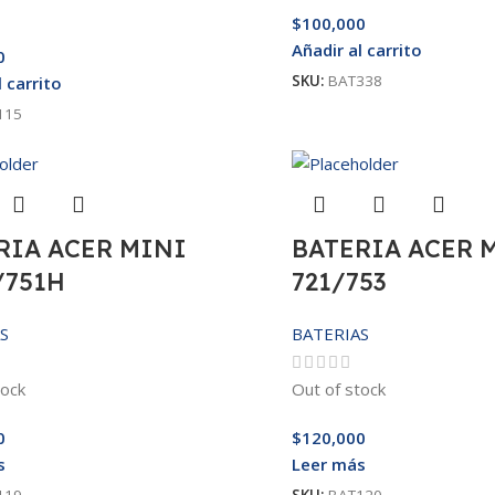
$
100,000
Añadir al carrito
0
SKU:
BAT338
l carrito
115
RIA ACER MINI
BATERIA ACER 
/751H
721/753
S
BATERIAS
tock
Out of stock
0
$
120,000
s
Leer más