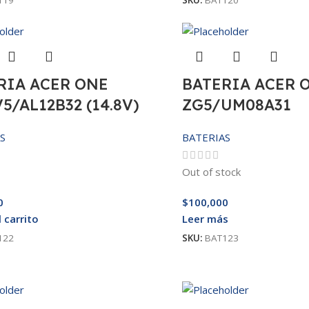
119
SKU:
BAT120
RIA ACER ONE
BATERIA ACER 
5/AL12B32 (14.8V)
ZG5/UM08A31
S
BATERIAS
Out of stock
0
$
100,000
l carrito
Leer más
122
SKU:
BAT123