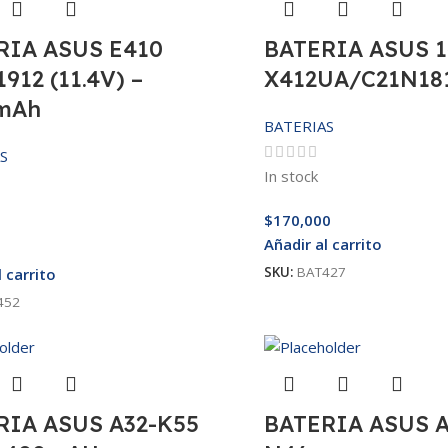
RIA ASUS E410
BATERIA ASUS 1
912 (11.4V) –
X412UA/C21N18
mAh
BATERIAS
S
In stock
$
170,000
Añadir al carrito
SKU:
BAT427
l carrito
452
RIA ASUS A32-K55
BATERIA ASUS A