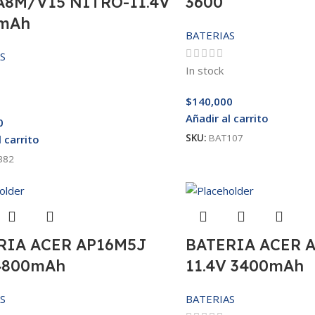
A8M/V15 NITRO-11.4V
3600
mAh
BATERIAS
S
In stock
$
140,000
Añadir al carrito
0
SKU:
BAT107
l carrito
382
RIA ACER AP16M5J
BATERIA ACER 
 4800mAh
11.4V 3400mAh
S
BATERIAS