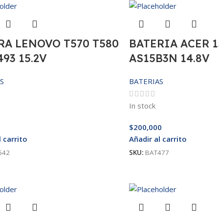
RA LENOVO T570 T580
BATERIA ACER 1
93 15.2V
AS15B3N 14.8V
S
BATERIAS
In stock
$
200,000
l carrito
Añadir al carrito
542
SKU:
BAT477