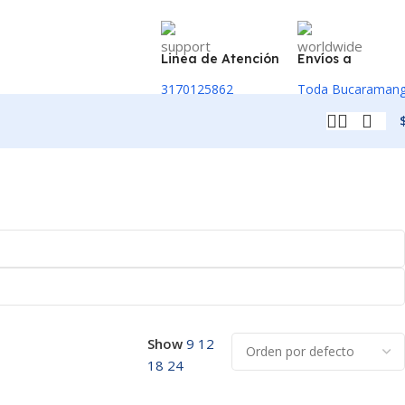
Linea de Atención
Envíos a
3170125862
Toda Bucaraman
Show
9
12
18
24