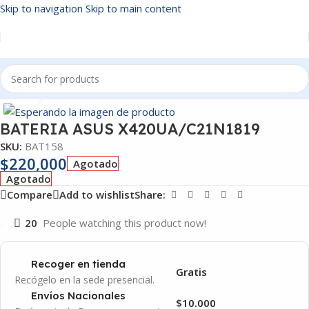
Skip to navigation
Skip to main content
Inicio
/
BATERIAS
Click to enlarge
BATERIA ASUS X420UA/C21N1819
SKU:
BAT158
$
220,000
Agotado
Agotado
Compare
Add to wishlist
Share:
20
People watching this product now!
Recoger en tienda
Gratis
Recógelo en la sede presencial.
Envíos Nacionales
$10.000