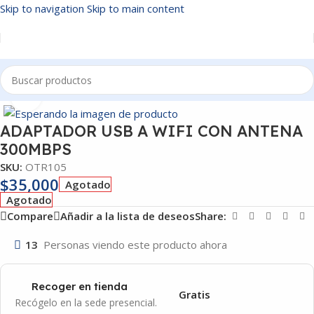
Skip to navigation
Skip to main content
Inicio
/
OTROS
Click to enlarge
ADAPTADOR USB A WIFI CON ANTENA
300MBPS
SKU:
OTR105
$
35,000
Agotado
Agotado
Compare
Añadir a la lista de deseos
Share:
13
Personas viendo este producto ahora
Recoger en tienda
Gratis
Recógelo en la sede presencial.