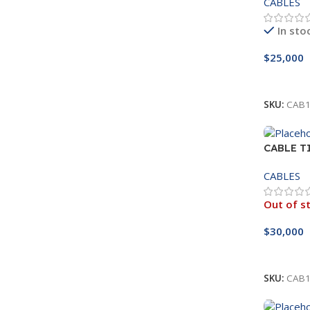
CABLES
In sto
$
25,000
Añadir A
SKU:
CAB1
CABLE T
CABLES
Out of s
$
30,000
Leer Má
SKU:
CAB1