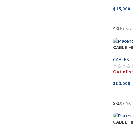
$
15,000
Añadir A
SKU:
CAB1
CABLE H
CABLES
Out of s
$
60,000
Leer Má
SKU:
CAB1
CABLE H