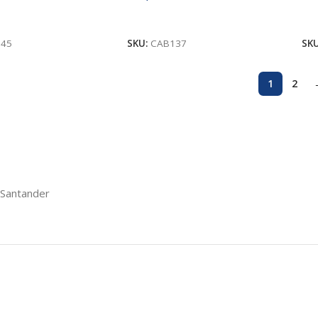
s
Añadir Al Carrito
A
45
SKU:
CAB137
SK
1
2
 Santander