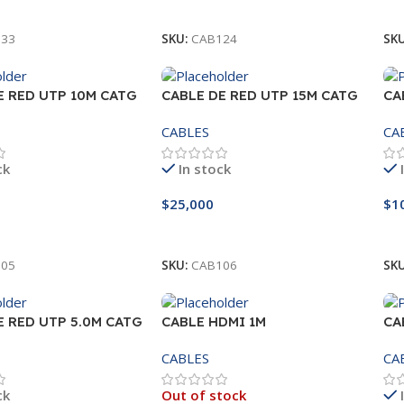
s
Añadir Al Carrito
A
33
SKU:
CAB124
SK
E RED UTP 10M CATG
CABLE DE RED UTP 15M CATG
CA
6E
6E
CABLES
CA
ck
In stock
$
25,000
$
1
l Carrito
Añadir Al Carrito
A
05
SKU:
CAB106
SK
E RED UTP 5.0M CATG
CABLE HDMI 1M
CA
CABLES
CA
ck
Out of stock