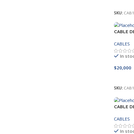
Leer Má
SKU:
CAB1
CABLE D
6E
CABLES
In sto
$
20,000
Añadir A
SKU:
CAB1
CABLE D
6E
CABLES
In sto