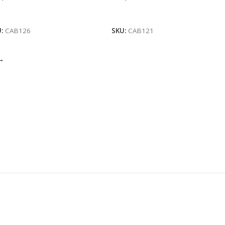
ñadir Al Carrito
Leer Más
U:
CAB126
SKU:
CAB121
→