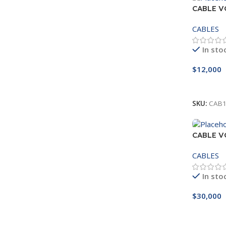
CABLE VG
CABLES
In sto
$
12,000
Añadir A
SKU:
CAB1
CABLE V
CABLES
In sto
$
30,000
Añadir A