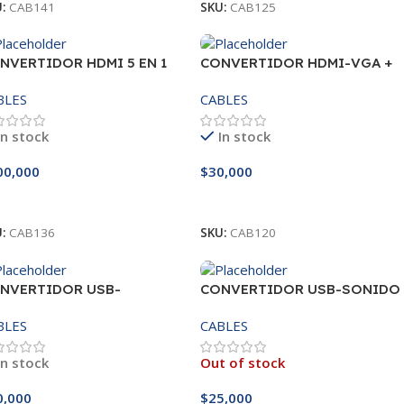
U:
CAB141
SKU:
CAB125
NVERTIDOR HDMI 5 EN 1
CONVERTIDOR HDMI-VGA +
PE- C CON RJ45 USB3.0*2
PLUG-PLUG
BLES
CABLES
00M)
In stock
In stock
00,000
$
30,000
ñadir Al Carrito
Añadir Al Carrito
U:
CAB136
SKU:
CAB120
NVERTIDOR USB-
CONVERTIDOR USB-SONIDO
HERNET 10-100-
7.1 DM
BLES
CABLES
00MBPS-10881
In stock
Out of stock
0,000
$
25,000