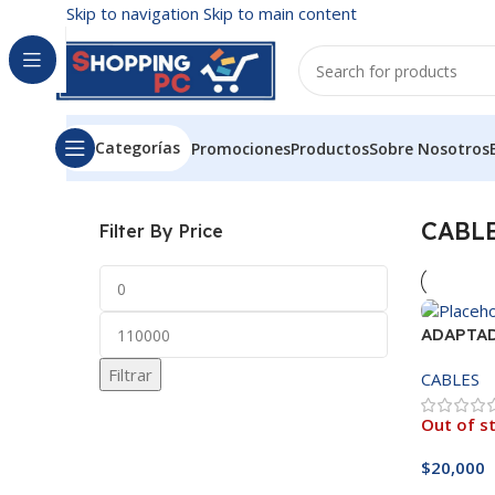
Skip to navigation
Skip to main content
Categorías
Promociones
Productos
Sobre Nosotros
Inicio
/
CABLES
CABL
Filter By Price
ADAPTA
BLUETOO
Filtrar
CABLES
Out of s
$
20,000