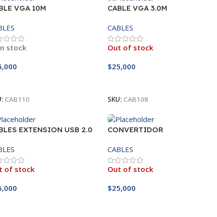
BLE VGA 10M
CABLE VGA 3.0M
BLES
CABLES
In stock
Out of stock
5,000
$
25,000
ñadir Al Carrito
Leer Más
U:
CAB110
SKU:
CAB108
BLES EXTENSION USB 2.0
CONVERTIDOR
5M
DISPLAYPORT-HDMI
BLES
CABLES
 of stock
Out of stock
5,000
$
25,000
eer Más
Leer Más