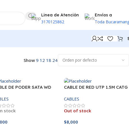
Linea de Atención
Envíos a
3170125862
Toda Bucaraman
Mostrando 1–40 de 43 resultados
Show
9
12
18
24
BLE DE PODER SATA WD
CABLE DE RED UTP 1.5M CATG
6E
BLES
CABLES
In stock
Out of stock
,000
$
8,000