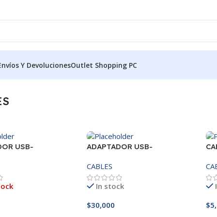
Envíos Y Devoluciones
Outlet Shopping PC
ES
DOR USB-
ADAPTADOR USB-
CA
TH 4.0
BLUETOOTH 5.1 EZI
CABLES
CA
tock
In stock
$
30,000
$
5