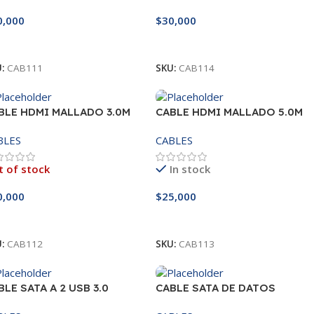
0,000
$
30,000
ñadir Al Carrito
Añadir Al Carrito
U:
CAB111
SKU:
CAB114
BLE HDMI MALLADO 3.0M
CABLE HDMI MALLADO 5.0M
BLES
CABLES
 of stock
In stock
0,000
$
25,000
eer Más
Añadir Al Carrito
U:
CAB112
SKU:
CAB113
BLE SATA A 2 USB 3.0
CABLE SATA DE DATOS
SENCILLO