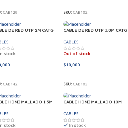
ñadir Al Carrito
Leer Más
U:
CAB129
SKU:
CAB102
BLE DE RED UTP 2M CATG
CABLE DE RED UTP 3.0M CATG
6E
BLES
CABLES
In stock
Out of stock
0,000
$
10,000
ñadir Al Carrito
Leer Más
U:
CAB142
SKU:
CAB103
BLE HDMI MALLADO 1.5M
CABLE HDMI MALLADO 10M
BLES
CABLES
In stock
In stock