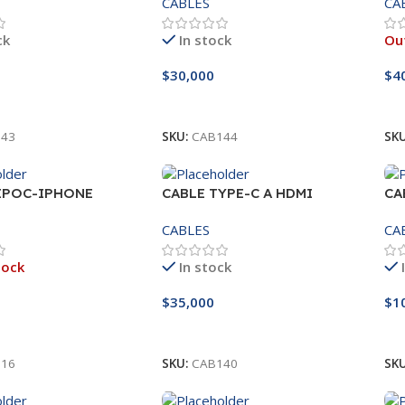
CABLES
CA
ck
In stock
Out
$
30,000
$
4
l Carrito
Añadir Al Carrito
L
43
SKU:
CAB144
SK
IPOC-IPHONE
CABLE TYPE-C A HDMI
CA
1.
CABLES
CA
tock
In stock
$
35,000
$
1
s
Añadir Al Carrito
A
16
SKU:
CAB140
SK