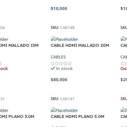
$
10,000
$
1
l Carrito
Leer Más
A
04
SKU:
CAB148
SK
DMI MALLADO 15M
CABLE HDMI MALLADO 20M
CA
CABLES
CA
tock
In stock
Out
$
80,000
$
2
s
Añadir Al Carrito
L
31
SKU:
CAB147
SK
DMI PLANO 3.0M
CABLE HDMI PLANO 5.0M
CA