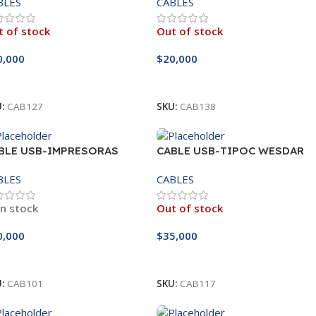
BLES
CABLES
 of stock
Out of stock
0,000
$
20,000
eer Más
Leer Más
U:
CAB127
SKU:
CAB138
BLE USB-IMPRESORAS
CABLE USB-TIPOC WESDAR
5M
1.2M
BLES
CABLES
In stock
Out of stock
0,000
$
35,000
ñadir Al Carrito
Leer Más
U:
CAB101
SKU:
CAB117