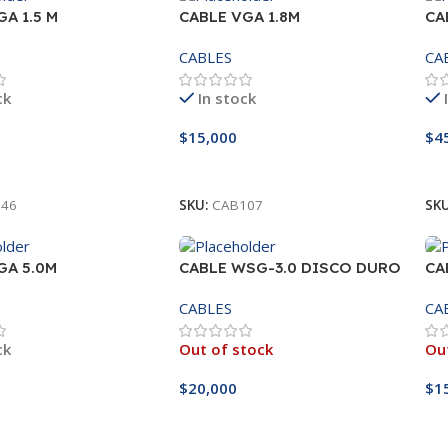
A 1.5 M
CABLE VGA 1.8M
CA
CABLES
CA
ck
In stock
$
15,000
$
4
l Carrito
Añadir Al Carrito
A
46
SKU:
CAB107
SK
GA 5.0M
CABLE WSG-3.0 DISCO DURO
CA
3.0 A USB 1MT
1.
CABLES
CA
ck
Out of stock
Out
$
20,000
$
1
l Carrito
Leer Más
L