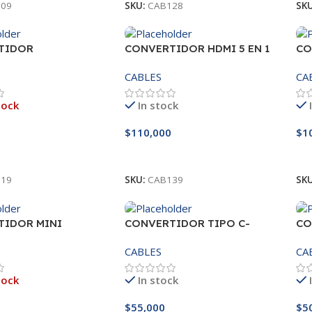
09
SKU:
CAB128
SK
TIDOR
CONVERTIDOR HDMI 5 EN 1
CO
YPORT-VGA
TYPE- C CON RJ45 USB3.0*2
TY
CABLES
CA
(1000M)
(1
tock
In stock
$
110,000
$
1
s
Añadir Al Carrito
A
19
SKU:
CAB139
SK
TIDOR MINI
CONVERTIDOR TIPO C-
CO
YPORT-HDMI
ETHERNET 10-100-1000MBPS
ET
CABLES
CA
10
tock
In stock
$
55,000
$
5