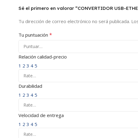
Sé el primero en valorar “CONVERTIDOR USB-ETH
Tu dirección de correo electrónico no será publicada.
Lo
*
Tu puntuación
Relación calidad-precio
1
2
3
4
5
Durabilidad
1
2
3
4
5
Velocidad de entrega
1
2
3
4
5