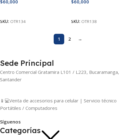
$
60,000
$
60,000
Añadir Al Carrito
Añadir Al Carrito
SKU:
OTR134
SKU:
OTR138
1
2
→
Sede Principal
Centro Comercial Gratamira L101 / L223, Bucaramanga,
Santander
📱💻Venta de accesorios para celular | Servicio técnico
Portátiles / Computadores
Síguenos
Categorías