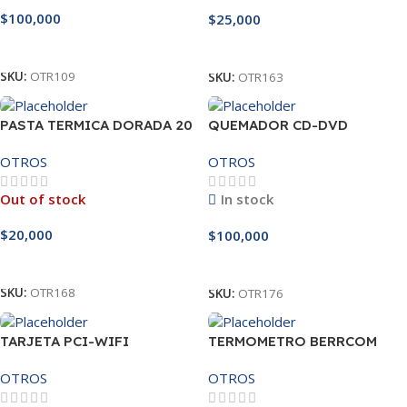
$
100,000
$
25,000
Leer Más
Añadir Al Carrito
SKU:
OTR109
SKU:
OTR163
PASTA TERMICA DORADA 20
QUEMADOR CD-DVD
GR HTGD-660
EXTERNO USB
OTROS
OTROS
Out of stock
In stock
$
20,000
$
100,000
Leer Más
Añadir Al Carrito
SKU:
OTR168
SKU:
OTR176
TARJETA PCI-WIFI
TERMOMETRO BERRCOM
JXB-178
OTROS
OTROS