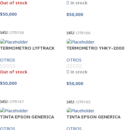
Out of stock
In stock
$
50,000
$
50,000
Leer Más
Añadir Al Carrito
SKU:
OTR106
SKU:
OTR166
TERMOMETRO LYFTRACK
TERMOMETRO YHKY-2000
IR988
OTROS
OTROS
Out of stock
In stock
$
50,000
$
50,000
Leer Más
Añadir Al Carrito
SKU:
OTR167
SKU:
OTR165
TINTA EPSON GENERICA
TINTA EPSON GENERICA
CIAN 504
CIAN 544
OTROS
OTROS