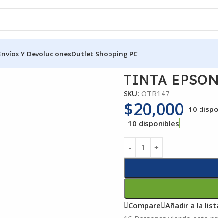
Envíos Y Devoluciones
Outlet Shopping PC
TINTA EPSON
SKU:
OTR147
$
20,000
10 dispo
10 disponibles
Compare
Añadir a la lis
16
Personas viendo este p