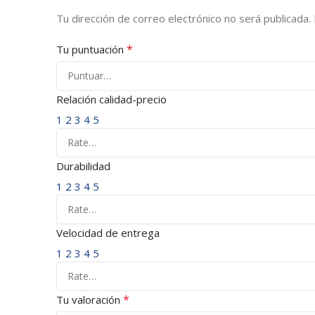
Tu dirección de correo electrónico no será publicada.
*
Tu puntuación
Relación calidad-precio
1
2
3
4
5
Durabilidad
1
2
3
4
5
Velocidad de entrega
1
2
3
4
5
*
Tu valoración