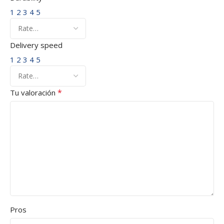
1
2
3
4
5
Delivery speed
1
2
3
4
5
*
Tu valoración
Pros