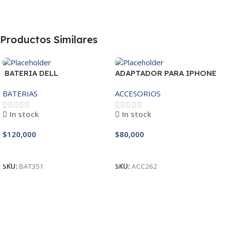
Productos Similares
BATERIA DELL
ADAPTADOR PARA IPHONE
MR90Y/3421/15R-
25W – 20W
BATERIAS
ACCESORIOS
3521/5421/3425 14.8V
In stock
In stock
$
120,000
$
80,000
Añadir Al Carrito
Añadir Al Carrito
SKU:
BAT351
SKU:
ACC262