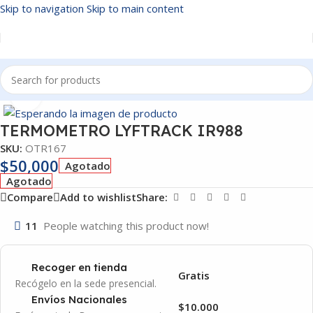
Skip to navigation
Skip to main content
Inicio
/
OTROS
Click to enlarge
TERMOMETRO LYFTRACK IR988
SKU:
OTR167
$
50,000
Agotado
Agotado
Compare
Add to wishlist
Share:
11
People watching this product now!
Recoger en tienda
Gratis
Recógelo en la sede presencial.
Envíos Nacionales
$10.000