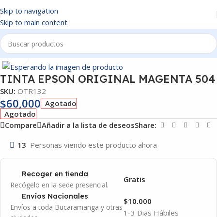
Skip to navigation
Skip to main content
Inicio
/
OTROS
Click to enlarge
TINTA EPSON ORIGINAL MAGENTA 504
SKU:
OTR132
$
60,000
Agotado
Agotado
Compare
Añadir a la lista de deseos
Share:
13
Personas viendo este producto ahora
Recoger en tienda
Gratis
Recógelo en la sede presencial.
Envíos Nacionales
$10.000
Envíos a toda Bucaramanga y otras
1-3 Dias Hábiles