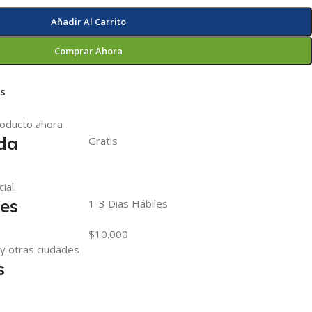
Añadir Al Carrito
Comprar Ahora
os
roducto ahora
nda
Gratis
ial.
les
1-3 Dias Hábiles
$10.000
y otras ciudades
s