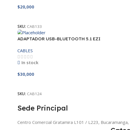
$
20,000
Leer Más
SKU:
CAB133
ADAPTADOR USB-BLUETOOTH 5.1 EZI
CABLES
In stock
$
30,000
Añadir Al Carrito
SKU:
CAB124
Sede Principal
Centro Comercial Gratamira L101 / L223, Bucaramanga,