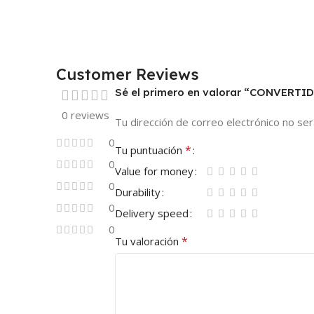
Customer Reviews
Sé el primero en valorar “CONVER
0 reviews
Tu dirección de correo electrónico no ser
0
*
Tu puntuación
0
Value for money
0
Durability
0
Delivery speed
0
*
Tu valoración