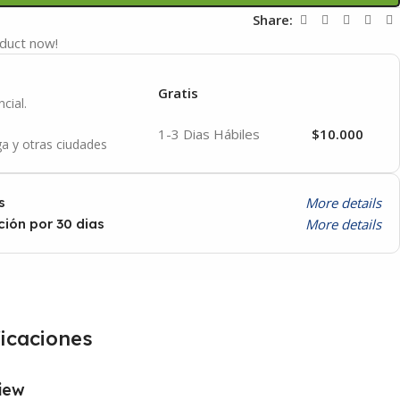
t
Share:
oduct now!
Gratis
cial.
1-3 Dias Hábiles
$10.000
a y otras ciudades
More details
s
More details
ión por 30 dias
icaciones
iew