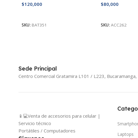
$
120,000
$
80,000
Añadir Al Carrito
Añadir Al Carrito
SKU:
BAT351
SKU:
ACC262
Sede Principal
Centro Comercial Gratamira L101 / L223, Bucaramanga,
Catego
📱💻Venta de accesorios para celular |
Servicio técnico
Smartpho
Portátiles / Computadores
Laptops