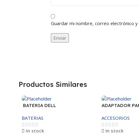
Guardar mi nombre, correo electrónico y
Productos Similares
BATERIA DELL
ADAPTADOR PA
MR90Y/3421/15R-
25W – 20W
BATERIAS
ACCESORIOS
3521/5421/3425 14.8V
In stock
In stock