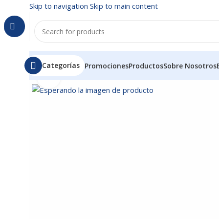
Skip to navigation
Skip to main content
Categorías
Promociones
Productos
Sobre Nosotros
Click to enlarge
Inicio
/
CABLES
/
CONVERTIDOR HDMI-VGA + PLUG-PLUG