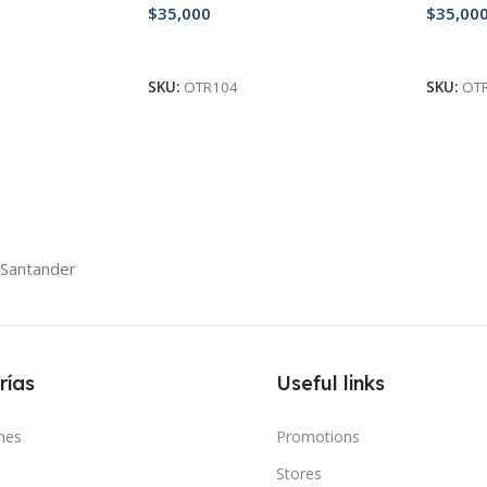
$
35,000
$
35,00
Leer Más
Leer M
SKU:
OTR104
SKU:
OT
 Santander
rías
Useful links
nes
Promotions
Stores