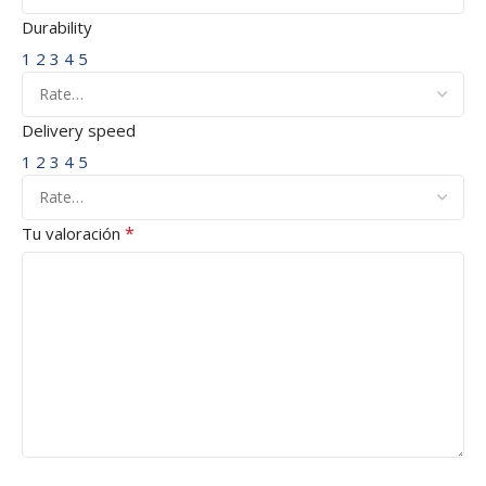
Durability
1
2
3
4
5
Delivery speed
1
2
3
4
5
*
Tu valoración