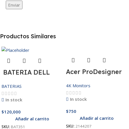
Productos Similares
Acer ProDesigner
BATERIA DELL
PE320QK
MR90Y/3421/15R-
4K Monitors
BATERIAS
3521/5421/3425
14.8V
In stock
In stock
$
750
$
120,000
Añadir al carrito
Añadir al carrito
SKU:
2144207
SKU:
BAT351