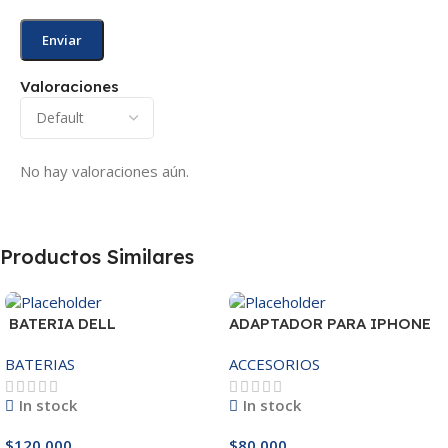
Valoraciones
No hay valoraciones aún.
Productos Similares
BATERIA DELL
ADAPTADOR PARA IPHONE
MR90Y/3421/15R-
25W – 20W
BATERIAS
ACCESORIOS
3521/5421/3425 14.8V
In stock
In stock
$
120,000
$
80,000