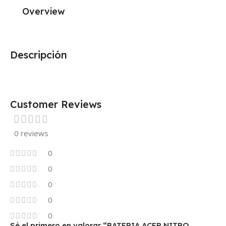
Overview
Descripción
Customer Reviews
0 reviews
0
0
0
0
0
Sé el primero en valorar “BATERIA ACER NITRO