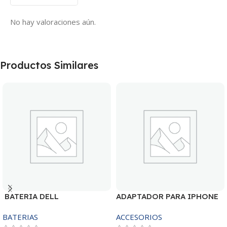
No hay valoraciones aún.
Productos Similares
BATERIA DELL
ADAPTADOR PARA IPHONE
MR90Y/3421/15R-
25W – 20W
BATERIAS
ACCESORIOS
3521/5421/3425 14.8V