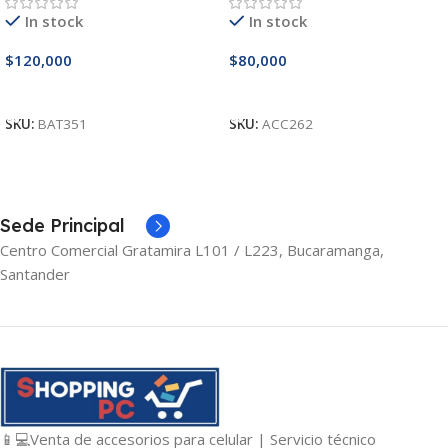
In stock
In stock
$
120,000
$
80,000
Añadir Al Carrito
Añadir Al Carrito
SKU:
BAT351
SKU:
ACC262
Sede Principal
Centro Comercial Gratamira L101 / L223, Bucaramanga,
Santander
📱💻Venta de accesorios para celular | Servicio técnico