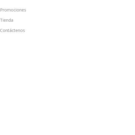
Promociones
Tienda
Contáctenos
Envíos y Devoluciones
Outlet
Sobre Nosotros
Blog
Nuestras Tiendas
Mi Cuenta
Lista de Deseos