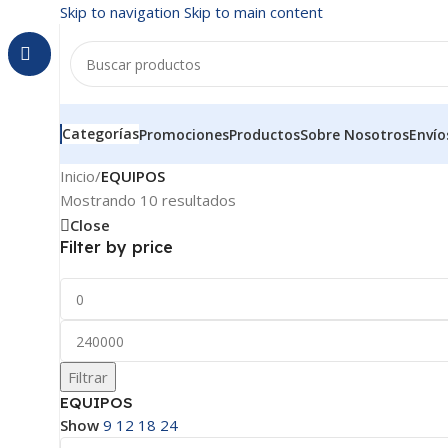
Skip to navigation
Skip to main content
Categorías
Promociones
Productos
Sobre Nosotros
Envío
Inicio
/
EQUIPOS
Mostrando 10 resultados
Close
Filter by price
Filtrar
EQUIPOS
Show
9
12
18
24