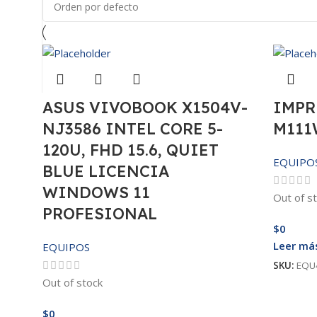
ASUS VIVOBOOK X1504V-
IMPR
NJ3586 INTEL CORE 5-
M111
120U, FHD 15.6, QUIET
EQUIPO
BLUE LICENCIA
WINDOWS 11
Out of s
PROFESIONAL
$
0
Leer má
EQUIPOS
SKU:
EQU
Out of stock
$
0