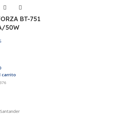
FORZA BT-751
A/50W
S
0
l carrito
376
 Santander