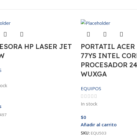
ESORA HP LASER JET
PORTATIL ACER 
W
77YS INTEL COR
PROCESADOR 24
S
WUXGA
tock
EQUIPOS
In stock
s
497
$
0
Añadir al carrito
SKU:
EQU503