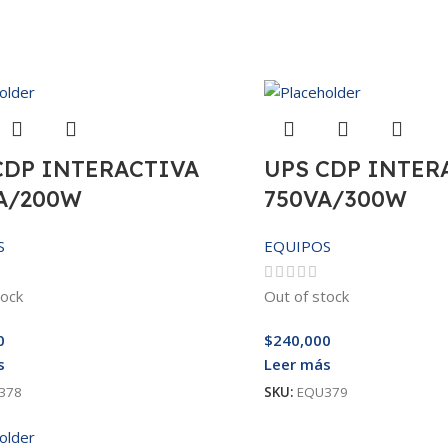
CDP INTERACTIVA
UPS CDP INTER
A/200W
750VA/300W
S
EQUIPOS
tock
Out of stock
0
$
240,000
s
Leer más
378
SKU:
EQU379