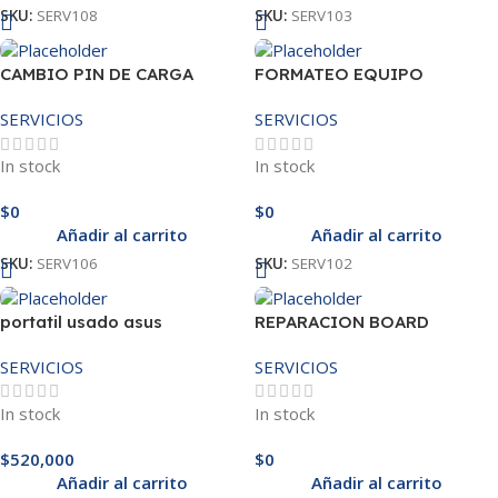
SKU:
SERV108
SKU:
SERV103
CAMBIO PIN DE CARGA
FORMATEO EQUIPO
COMPUTO
SERVICIOS
SERVICIOS
In stock
In stock
$
0
$
0
Añadir al carrito
Añadir al carrito
SKU:
SERV106
SKU:
SERV102
portatil usado asus
REPARACION BOARD
vivobook corei5 8gb disco
SERVICIOS
SERVICIOS
duro 512 ssd
In stock
In stock
$
520,000
$
0
Añadir al carrito
Añadir al carrito