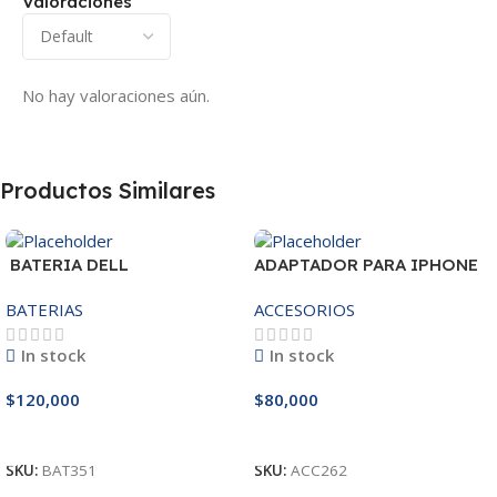
Valoraciones
No hay valoraciones aún.
Productos Similares
BATERIA DELL
ADAPTADOR PARA IPHONE
MR90Y/3421/15R-
25W – 20W
BATERIAS
ACCESORIOS
3521/5421/3425 14.8V
In stock
In stock
$
120,000
$
80,000
Añadir Al Carrito
Añadir Al Carrito
SKU:
BAT351
SKU:
ACC262