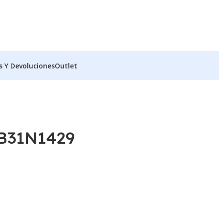
s Y Devoluciones
Outlet
B31N1429