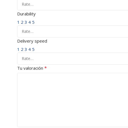
Durability
1
2
3
4
5
Delivery speed
1
2
3
4
5
*
Tu valoración