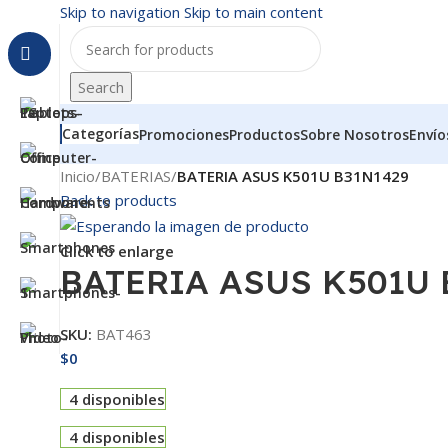
Skip to navigation
Skip to main content
Search
Categorías
Promociones
Productos
Sobre Nosotros
Envío
Inicio
/
BATERIAS
/
BATERIA ASUS K501U B31N1429
Back to products
Click to enlarge
BATERIA ASUS K501U 
SKU:
BAT463
$
0
4 disponibles
4 disponibles