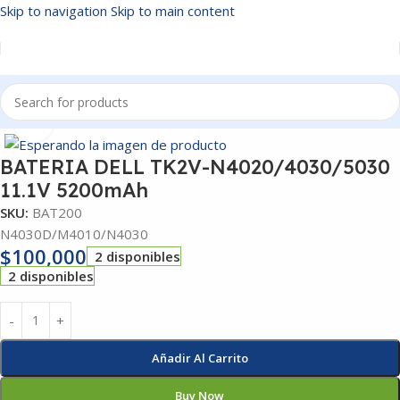
Skip to navigation
Skip to main content
Inicio
/
BATERIAS
Click to enlarge
BATERIA DELL TK2V-N4020/4030/5030
11.1V 5200mAh
SKU:
BAT200
N4030D/M4010/N4030
$
100,000
2 disponibles
2 disponibles
Añadir Al Carrito
Buy Now