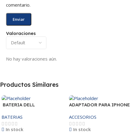
comentario.
Valoraciones
No hay valoraciones aún.
Productos Similares
BATERIA DELL
ADAPTADOR PARA IPHONE
MR90Y/3421/15R-
25W – 20W
BATERIAS
ACCESORIOS
3521/5421/3425 14.8V
In stock
In stock