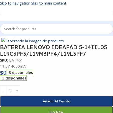
Skip to navigation
Skip to main content
Inicio
/
BATERIAS
Click to enlarge
BATERIA LENOVO IDEAPAD 5-14IIL05
L19C3PF3/L19M3PF4/L19L3PF7
SKU:
BAT461
11.5V 4650mAh
$
0
3 disponibles
3 disponibles
Añadir Al Carrito
Buy Now