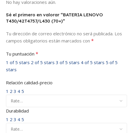
No hay valoraciones aún.
Sé el primero en valorar “BATERIA LENOVO
T430/42T4757/L430 (70+)”
Tu dirección de correo electrónico no será publicada.
Los
*
campos obligatorios están marcados con
*
Tu puntuación
1 of 5 stars
2 of 5 stars
3 of 5 stars
4 of 5 stars
5 of 5
stars
Relación calidad-precio
1
2
3
4
5
Durabilidad
1
2
3
4
5