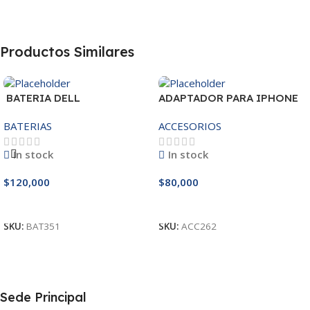
Productos Similares
BATERIA DELL
ADAPTADOR PARA IPHONE
MR90Y/3421/15R-
25W – 20W
BATERIAS
ACCESORIOS
3521/5421/3425 14.8V
In stock
In stock
$
120,000
$
80,000
Añadir Al Carrito
Añadir Al Carrito
SKU:
BAT351
SKU:
ACC262
Sede Principal