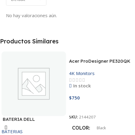
No hay valoraciones aún.
Productos Similares
Acer ProDesigner PE320QK
4K Monitors
In stock
$
750
Añadir Al Carrito
SKU:
2144207
BATERIA DELL
MR90Y/3421/15R-
COLOR
Black
BATERIAS
3521/5421/3425 14.8V