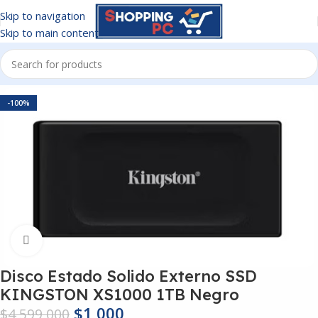
Skip to navigation
Skip to main content
Inicio
/
Discos Duros
-100%
Click to enlarge
Disco Estado Solido Externo SSD
KINGSTON XS1000 1TB Negro
$
1,000
$
4,599,000