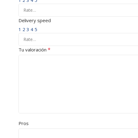
Delivery speed
1
2
3
4
5
*
Tu valoración
Pros