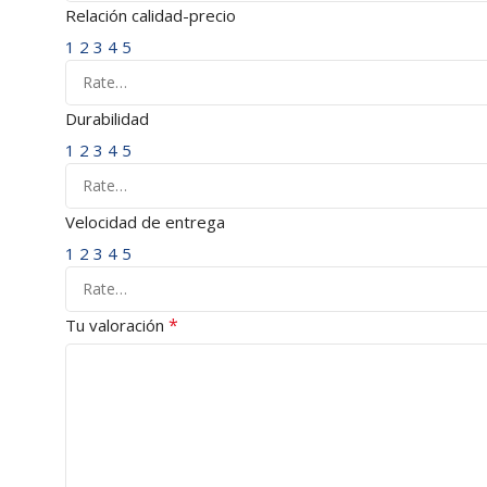
Relación calidad-precio
1
2
3
4
5
Durabilidad
1
2
3
4
5
Velocidad de entrega
1
2
3
4
5
*
Tu valoración