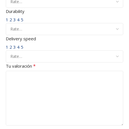
Durability
1
2
3
4
5
Delivery speed
1
2
3
4
5
*
Tu valoración