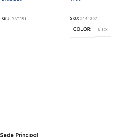
Añadir Al Carrito
Añadir Al Carrito
SKU:
2144207
SKU:
BAT351
COLOR
Black
Sede Principal