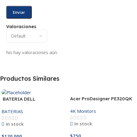
Valoraciones
No hay valoraciones aún.
Productos Similares
Acer ProDesigner PE320QK
BATERIA DELL
MR90Y/3421/15R-
4K Monitors
BATERIAS
3521/5421/3425 14.8V
In stock
In stock
$
750
$
120,000