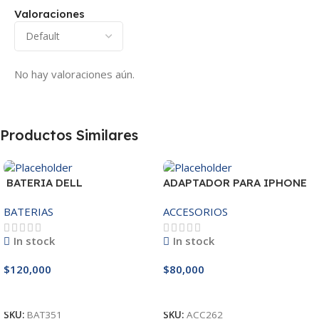
Valoraciones
No hay valoraciones aún.
Productos Similares
BATERIA DELL
ADAPTADOR PARA IPHONE
MR90Y/3421/15R-
25W – 20W
BATERIAS
ACCESORIOS
3521/5421/3425 14.8V
In stock
In stock
$
120,000
$
80,000
Añadir Al Carrito
Añadir Al Carrito
SKU:
BAT351
SKU:
ACC262