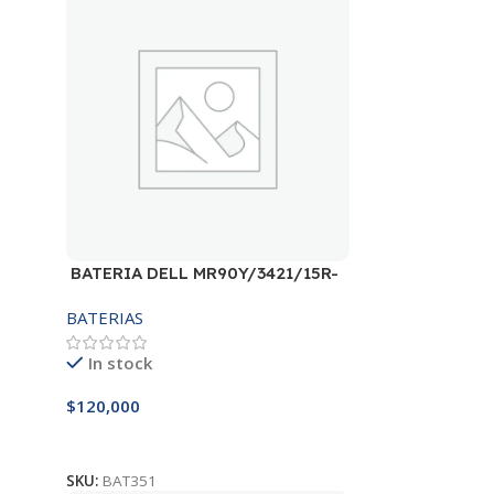
BATERIA DELL MR90Y/3421/15R-
3521/5421/3425 14.8V
BATERIAS
In stock
$
120,000
Añadir Al Carrito
SKU:
BAT351