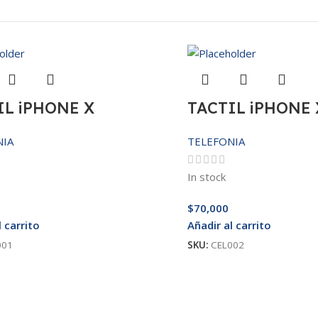
IL iPHONE X
TACTIL iPHONE 
NIA
TELEFONIA
In stock
$
70,000
l carrito
Añadir al carrito
001
SKU:
CEL002