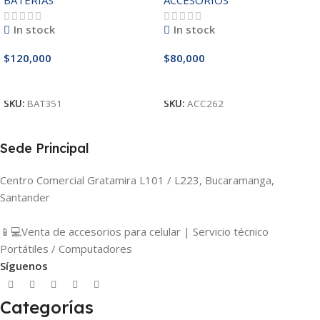
BATERIAS
ACCESORIOS
3521/5421/3425 14.8V
In stock
In stock
$
120,000
$
80,000
Añadir Al Carrito
Añadir Al Carrito
SKU:
BAT351
SKU:
ACC262
Sede Principal
Centro Comercial Gratamira L101 / L223, Bucaramanga,
Santander
📱💻Venta de accesorios para celular | Servicio técnico
Portátiles / Computadores
Síguenos
Categorías