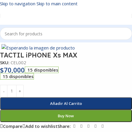
Skip to navigation
Skip to main content
Inicio
/
TELEFONIA
Click to enlarge
TACTIL iPHONE Xs MAX
SKU:
CEL002
$
70,000
15 disponibles
15 disponibles
Añadir Al Carrito
Buy Now
Compare
Add to wishlist
Share: