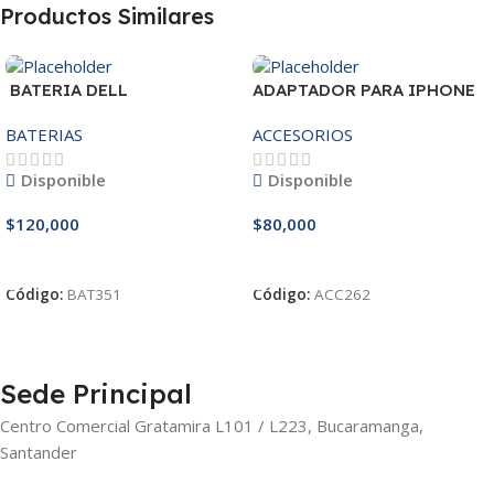
Productos Similares
BATERIA DELL
ADAPTADOR PARA IPHONE
MR90Y/3421/15R-
25W – 20W
BATERIAS
ACCESORIOS
3521/5421/3425 14.8V
Disponible
Disponible
$
120,000
$
80,000
Añadir Al Carrito
Añadir Al Carrito
Código:
BAT351
Código:
ACC262
Sede Principal
Centro Comercial Gratamira L101 / L223, Bucaramanga,
Santander