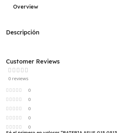
Overview
Descripción
Customer Reviews
0 reviews
0
0
0
0
0
Sé el primero en valorar “BATERIA ASUS G15 G513