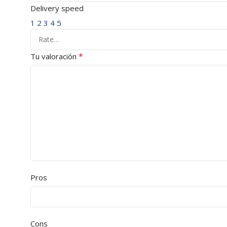
Delivery speed
1
2
3
4
5
*
Tu valoración
Pros
Cons