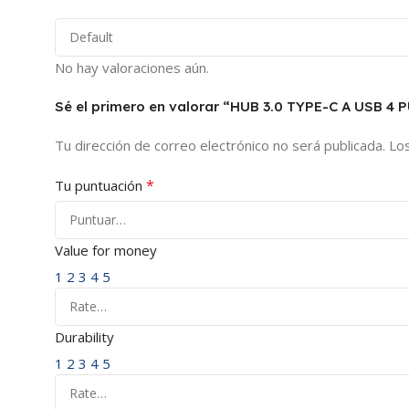
No hay valoraciones aún.
Sé el primero en valorar “HUB 3.0 TYPE-C A USB 4
Tu dirección de correo electrónico no será publicada.
Lo
*
Tu puntuación
Value for money
1
2
3
4
5
Durability
1
2
3
4
5