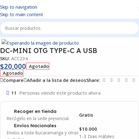
Skip to navigation
Skip to main content
Inicio
/
ACCESORIOS
Click to enlarge
DC-MINI OTG TYPE-C A USB
SKU:
ACC234
$
20,000
Agotado
Agotado
Compare
Añadir a la lista de deseos
Share:
11
Personas viendo este producto ahora
Recoger en tienda
Gratis
Recógelo en la sede presencial.
Envíos Nacionales
$10.000
Envíos a toda Bucaramanga y otras
1-3 Dias Hábiles