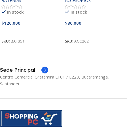
BATERIAS
ACCESORIOS
3521/5421/3425 14.8V
In stock
In stock
$
120,000
$
80,000
Añadir Al Carrito
Añadir Al Carrito
SKU:
BAT351
SKU:
ACC262
Sede Principal
Centro Comercial Gratamira L101 / L223, Bucaramanga,
Santander