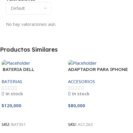
No hay valoraciones aún.
Productos Similares
BATERIA DELL
ADAPTADOR PARA IPHONE
MR90Y/3421/15R-
25W – 20W
BATERIAS
ACCESORIOS
3521/5421/3425 14.8V
In stock
In stock
$
120,000
$
80,000
Añadir Al Carrito
Añadir Al Carrito
SKU:
BAT351
SKU:
ACC262