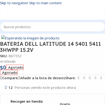
Skip to navigation
Skip to main content
Inicio
/
BATERIAS
Click to enlarge
BATERIA DELL LATITUDE 14 5401 5411
3HWPP 15.2V
SKU:
BAT552
4100mAh
$
0
Agotado
Agotado
Compare
Añadir a la lista de deseos
Share:
12
Personas viendo este producto ahora
Recoger en tienda
Gratis