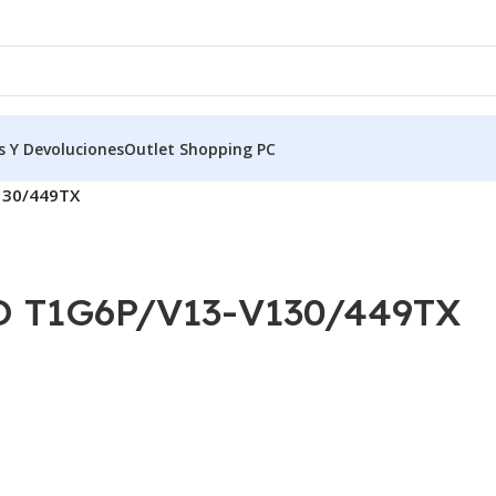
s Y Devoluciones
Outlet Shopping PC
130/449TX
 T1G6P/V13-V130/449TX