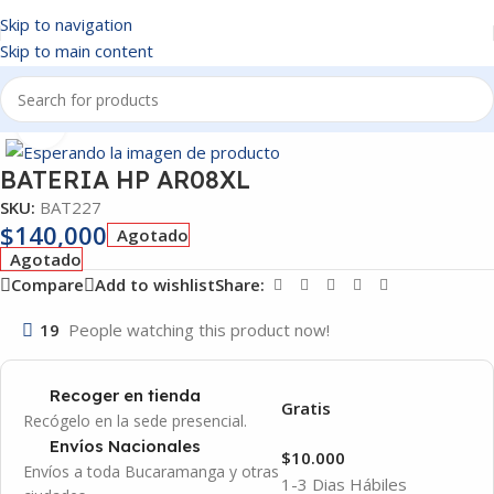
Skip to navigation
Skip to main content
Inicio
/
BATERIAS
Click to enlarge
BATERIA HP AR08XL
SKU:
BAT227
$
140,000
Agotado
Agotado
Compare
Add to wishlist
Share:
19
People watching this product now!
Recoger en tienda
Gratis
Recógelo en la sede presencial.
Envíos Nacionales
$10.000
Envíos a toda Bucaramanga y otras
1-3 Dias Hábiles