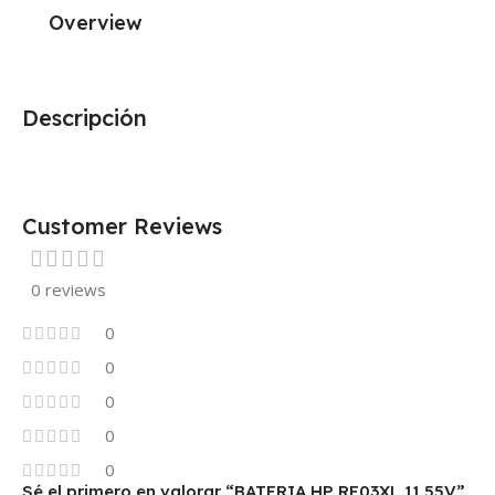
Overview
Descripción
Customer Reviews
0 reviews
0
0
0
0
0
Sé el primero en valorar “BATERIA HP RE03XL 11.55V”